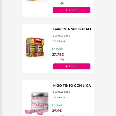
Añadir
GARCINIA SUPER+CAFE VERDE+AZAFR
QUEMADORES
DE GRASA
En stock
27.75€
Añadir
HIGO TINTO CON L-CARNITINA 90 C
QUEMADORES
DE GRASA
En stock
39.9€