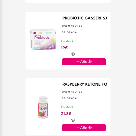
PROBIOTIC GASSERI SAKAI 30CAPS
QUEMADORES
DE GRASA
En stock
19€
Añadir
RASPBERRY KETONE FORTE 60 CAPS 
QUEMADORES
DE GRASA
En stock
21.8€
Añadir