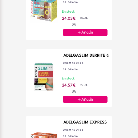
DE GRASA
En stock
26.7€
24.03€
Añadir
ADELGASLIM DERRITE GRASAS 30CAP
QUEMADORES
DE GRASA
En stock
27.3€
24.57€
Añadir
ADELGASLIM EXPRESS 60 CAPS
QUEMADORES
DE GRASA