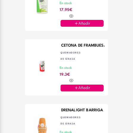
En stock
17.95€
Añadir
CETONA DE FRAMBUESA 60 CAPSULA
QUEMADORES
DE GRASA
En stock
19.3€
Añadir
DRENALIGHT BARRIGA PLANA 600ML
QUEMADORES
DE GRASA
En stock