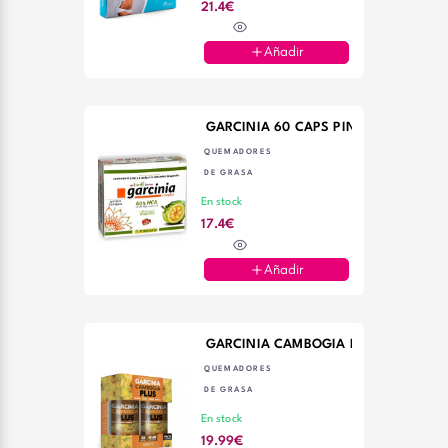
21.4€
Añadir
GARCINIA 60 CAPS PINIS
QUEMADORES
DE GRASA
En stock
17.4€
Añadir
GARCINIA CAMBOGIA PLUS CROMO +
QUEMADORES
DE GRASA
En stock
19.99€