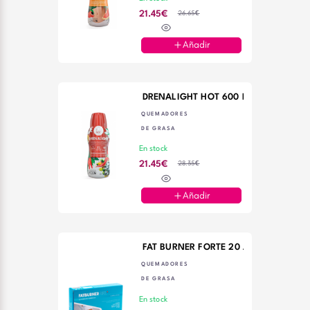
26.65€
21.45€
Añadir
DRENALIGHT HOT 600 ML DIETM
QUEMADORES
DE GRASA
En stock
28.35€
21.45€
Añadir
FAT BURNER FORTE 20 AMPOLLAS PL
QUEMADORES
DE GRASA
En stock