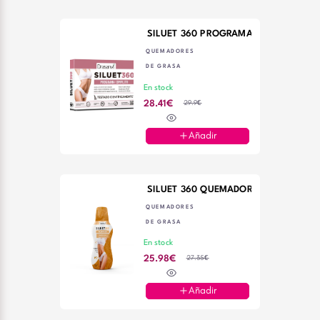
SILUET 360 PROGRAMA COMPLETO 12
QUEMADORES
DE GRASA
En stock
29.9€
28.41€
Añadir
SILUET 360 QUEMADOR 600ML DRASA
QUEMADORES
DE GRASA
En stock
27.35€
25.98€
Añadir