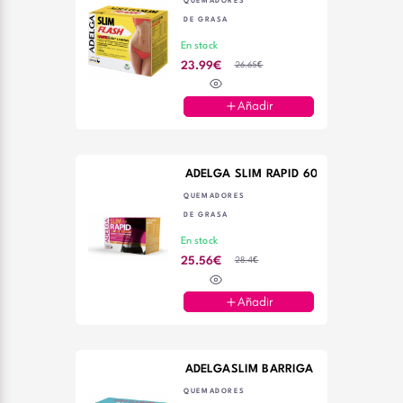
QUEMADORES
DE GRASA
En stock
26.65€
23.99€
Añadir
ADELGA SLIM RAPID 60 CAPS DIETME
QUEMADORES
DE GRASA
En stock
28.4€
25.56€
Añadir
ADELGASLIM BARRIGA ZERO 30CAPS
QUEMADORES