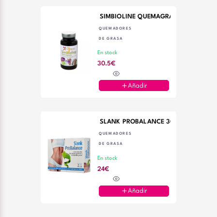
SIMBIOLINE QUEMAGRASS 60 CAPSU
QUEMADORES
DE GRASA
En stock
30.5€
Añadir
SLANK PROBALANCE 30 CAPS
QUEMADORES
DE GRASA
En stock
24€
Añadir